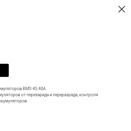
умуляторов BMS 4S 40A.
уляторов от перезаряда и переразряда, контроля
аккумуляторов.