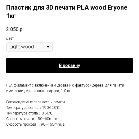
Пластик для 3D печати PLA wood Eryone
1кг
2 050
р.
цвет
В корзину
PLA филамент с включением дерева и с фактурой дерева, для печати
имитации деревянных поделок, 1.0 кг
Рекомендуемые параметры печати:
Температура сопла：190-220℃
Температура стола：0-50℃
Скорость печати：50~60mm/s
Скорость прохода ：90~155mm/s