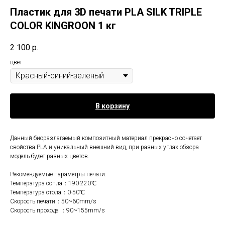
Пластик для 3D печати PLA SILK TRIPLE
COLOR KINGROON 1 кг
2 100
р.
цвет
В корзину
Данный биоразлагаемый композитный материал прекрасно сочетает
свойства PLA и уникальный внешний вид, при разных углах обзора
модель будет разных цветов.
Рекомендуемые параметры печати:
Температура сопла：190-220℃
Температура стола：0-50℃
Скорость печати：50~60mm/s
Скорость прохода ：90~155mm/s