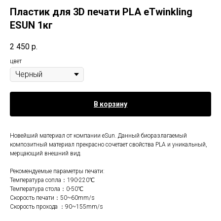
Пластик для 3D печати PLA eTwinkling
ESUN 1кг
2 450
р.
цвет
В корзину
Новейший материал от компании eSun. Данный биоразлагаемый
композитный материал прекрасно сочетает свойства PLA и уникальный,
мерцающий внешний вид.
Рекомендуемые параметры печати:
Температура сопла：190-220℃
Температура стола：0-50℃
Скорость печати：50~60mm/s
Скорость прохода ：90~155mm/s