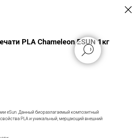
ечати PLA Chameleon ESUN 1кг
нии eSun. Данный биоразлагаемый композитный
 свойства PLA и уникальный, мерцающий внешний