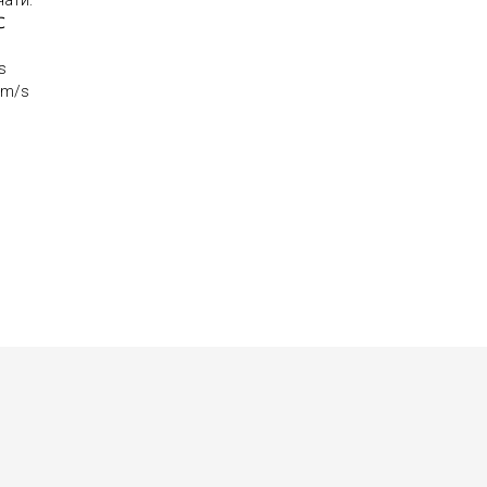
ати:
℃
s
mm/s