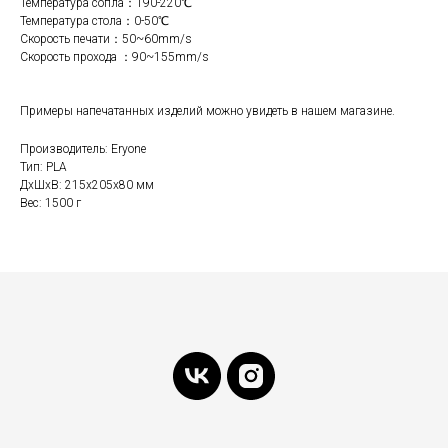
Температура сопла：190-220℃
Температура стола：0-50℃
Скорость печати：50~60mm/s
Скорость прохода ：90~155mm/s
Примеры напечатанных изделий можно увидеть в нашем магазине.
Производитель: Eryone
Тип: PLA
ДxШxВ: 215x205x80 мм
Вес: 1500 г