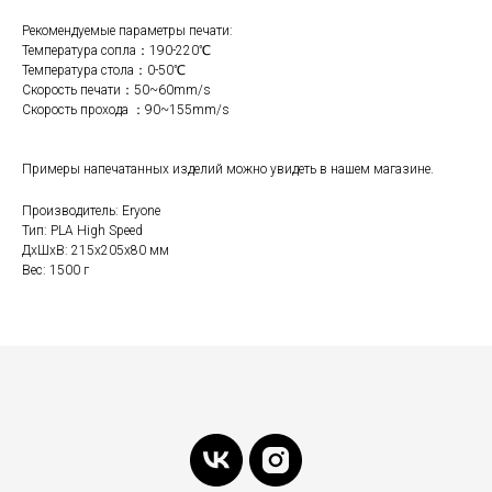
Рекомендуемые параметры печати:
Температура сопла：190-220℃
Температура стола：0-50℃
Скорость печати：50~60mm/s
Скорость прохода ：90~155mm/s
Примеры напечатанных изделий можно увидеть в нашем магазине.
Производитель: Eryone
Тип: PLA High Speed
ДxШxВ: 215x205x80 мм
Вес: 1500 г