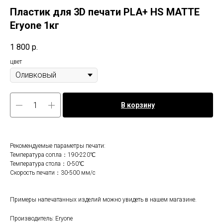
Пластик для 3D печати PLA+ HS MATTE
Eryone 1кг
1 800
р.
цвет
В корзину
Рекомендуемые параметры печати:
Температура сопла：190-220℃
Температура стола：0-50℃
Скорость печати：30-500 мм/с
Примеры напечатанных изделий можно увидеть в нашем магазине.
Производитель: Eryone