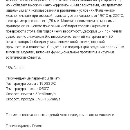
любым типом 3D-моделей. Он не только имеет значительную прочность,
но и обладает высокими антикоррозионными свойствами, что делает его
идеальным для использования в различных условиях.Филаментом
можно печатать при высокой температуре в диапазоне от 190°C до 220°C,
а его диаметр составляет 1,75 мм. Материал совместим со многими
принтерами 3D нового поколения и обладает хорошей адгезией к
поверхности стола, благодаря чему вероятность деформации при печати
существенно снижается.Это высококачественный материал для 3D
печати, который обладает уникальными свойствами, высокой
прочностью и точностью. Он идеально подходит для создания различных
типов 3D-моделей, включая функциональные прототипы и крупные
эстетические объекты.
15% Carbon
Рекомендуемые параметры печати:
Температура сопла：190-220℃
Температура стола：0-50℃
Скорость печати：50~60mm/s
Скорость прохода ：90~155mm/s
Примеры напечатанных изделий можно увидеть в нашем магазине.
Производитель: Eryone