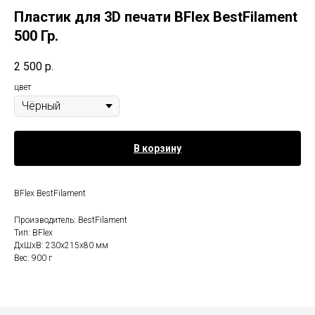
Пластик для 3D печати BFlex BestFilament
500 Гр.
2 500
р.
цвет
В корзину
BFlex BestFilament
Производитель: BestFilament
Тип: BFlex
ДxШxВ: 230x215x80 мм
Вес: 900 г