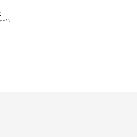
℃
0мм/с