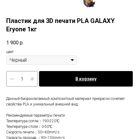
Пластик для 3D печати PLA GALAXY
Eryone 1кг
1 900
р.
цвет
В корзину
Данный биоразлагаемый композитный материал прекрасно сочетает
свойства PLA и уникальный внешний вид.
Рекомендуемые параметры печати:
Температура сопла：190-220℃
Температура стола：0-50℃
Скорость печати：50~60mm/s
Скорость прохода ：90~155mm/s