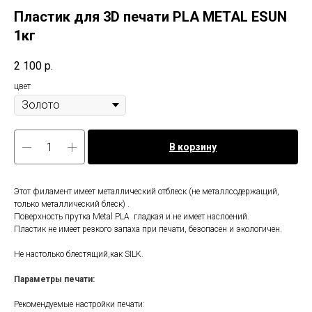
Пластик для 3D печати PLA METAL ESUN
1кг
2 100
р.
цвет
В корзину
Этот филамент имеет металлический отблеск (не металлсодержащий,
только металлический блеск) .
Поверхность прутка Metal PLA гладкая и не имеет наслоений.
Пластик не имеет резкого запаха при печати, безопасен и экологичен.
Не настолько блестящий,как SILK.
Параметры печати:
Рекомендуемые настройки печати: