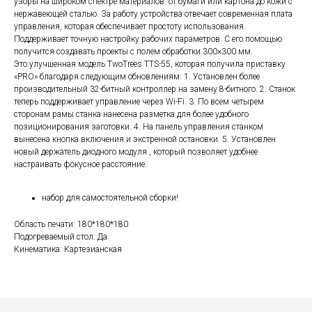
узоры на широком спектре материалов: от бумаги или картона до кожи с
нержавеющей сталью. За работу устройства отвечает современная плата
управления, которая обеспечивает простоту использования.
Поддерживает точную настройку рабочих параметров. С его помощью
получится создавать проекты с полем обработки 300×300 мм.
Это улучшенная модель TwoTrees TTS-55, которая получила приставку
«PRO» благодаря следующим обновлениям: 1. Установлен более
производительный 32-битный контроллер на замену 8-битного. 2. Станок
теперь поддерживает управление через Wi-Fi. 3. По всем четырем
сторонам рамы станка нанесена разметка для более удобного
позиционирования заготовки. 4. На панель управления станком
вынесена кнопка включения и экстренной остановки. 5. Установлен
новый держатель диодного модуля , который позволяет удобнее
настраивать фокусное расстояние.
набор для самостоятельной сборки!
Область печати: 180*180*180
Подогреваемый стол: Да
Кинематика: Картезианская