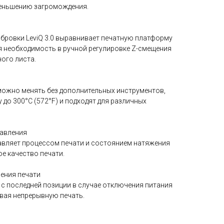
меньшению загромождения.
бровки LeviQ 3.0 выравнивает печатную платформу
яя необходимость в ручной регулировке Z-смещения
ого листа.
ожно менять без дополнительных инструментов,
до 300°C (572°F) и подходят для различных
равления
авляет процессом печати и состоянием натяжения
е качество печати.
ения печати
 с последней позиции в случае отключения питания
ивая непрерывную печать.