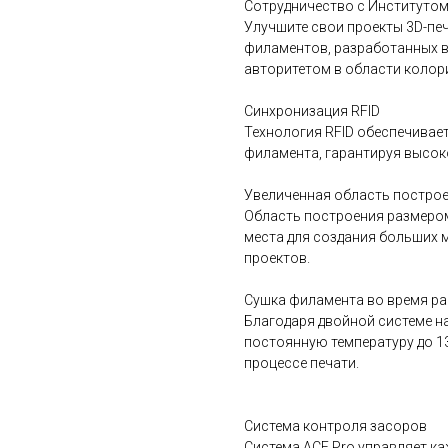
Сотрудничество с Институтом
Улучшите свои проекты 3D-пе
филаментов, разработанных в с
авторитетом в области колор
Синхронизация RFID
Технология RFID обеспечивае
филамента, гарантируя высоко
Увеличенная область постро
Область построения размером
места для создания больших 
проектов.
Сушка филамента во время р
Благодаря двойной системе н
постоянную температуру до 1
процессе печати.
Система контроля засоров
Система ACE Pro управляет к