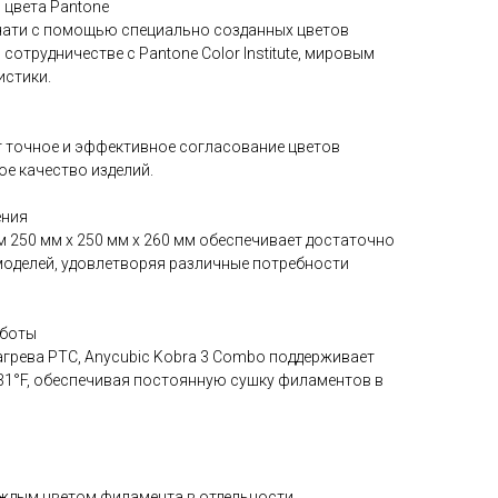
 цвета Pantone
чати с помощью специально созданных цветов
отрудничестве с Pantone Color Institute, мировым
истики.
т точное и эффективное согласование цветов
е качество изделий.
ения
 250 мм x 250 мм x 260 мм обеспечивает достаточно
моделей, удовлетворяя различные потребности
аботы
агрева PTC, Anycubic Kobra 3 Combo поддерживает
31°F, обеспечивая постоянную сушку филаментов в
аждым цветом филамента в отдельности,