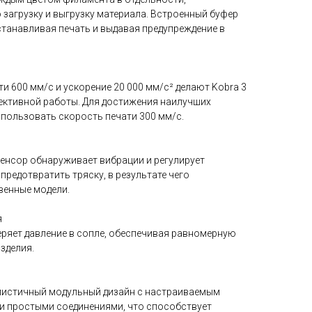
загрузку и выгрузку материала. Встроенный буфер
станавливая печать и выдавая предупреждение в
 600 мм/с и ускорение 20 000 мм/с² делают Kobra 3
ктивной работы. Для достижения наилучших
спользовать скорость печати 300 мм/с.
енсор обнаруживает вибрации и регулирует
предотвратить тряску, в результате чего
венные модели.
я
еряет давление в сопле, обеспечивая равномерную
зделия.
листичный модульный дизайн с настраиваемым
и простыми соединениями, что способствует