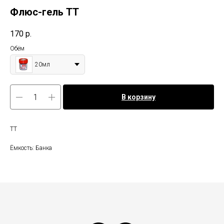
Флюс-гель TT
170
р.
Обём
20мл
В корзину
TT
Ёмкость: Банка