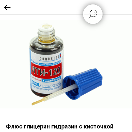
Флюс глицерин гидразин с кисточкой