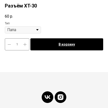
Разъём XT-30
60
р.
Тип
В корзину