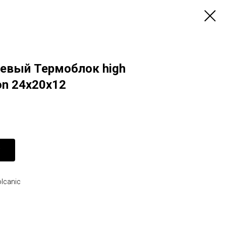
иевый Термоблок high
on 24x20x12
lcanic