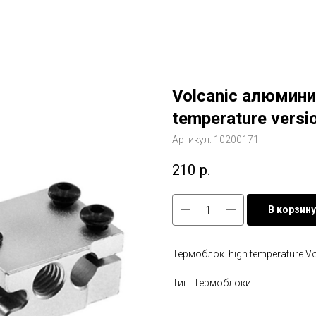
Volcanic алюмин
temperature versi
Артикул:
10200171
210
р.
В корзину
Термоблок high temperature Vo
Тип: Термоблоки