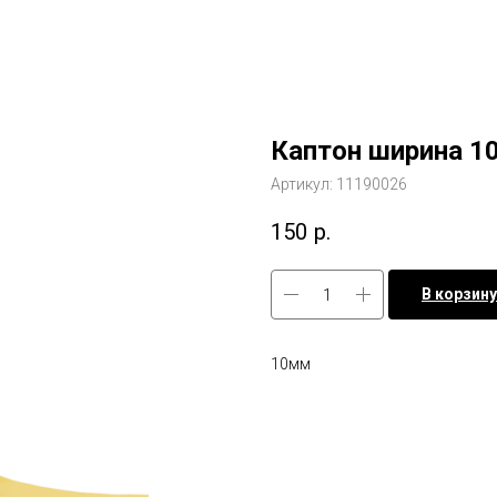
Каптон ширина 
Артикул:
11190026
150
р.
В корзину
10мм