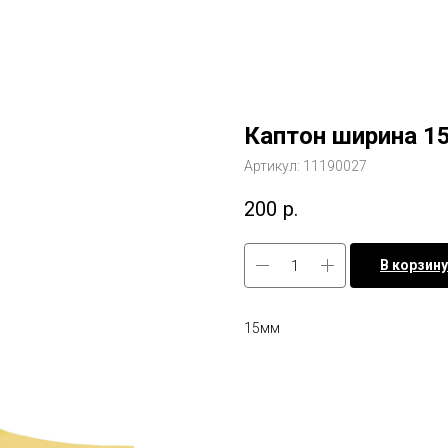
Каптон ширина 
Артикул:
11190027
200
р.
В корзину
15мм