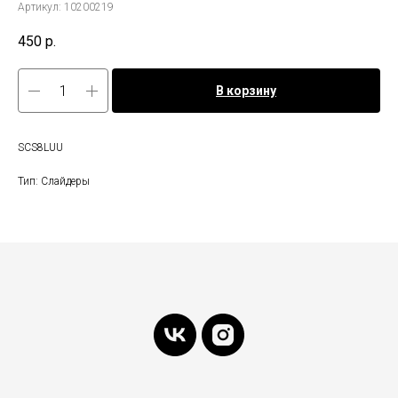
Артикул:
10200219
450
р.
В корзину
SCS8LUU
Тип: Слайдеры