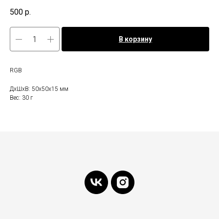
500
р.
В корзину
RGB
ДxШxВ: 50x50x15 мм
Вес: 30 г