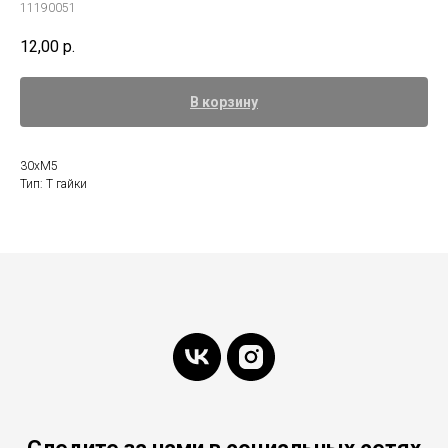
11190051
12,00
р.
В корзину
30xM5
Тип: Т гайки