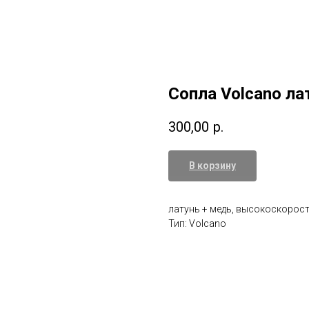
Сопла Volcano л
300,00
р.
В корзину
латунь + медь, высокоскорос
Тип: Volcano