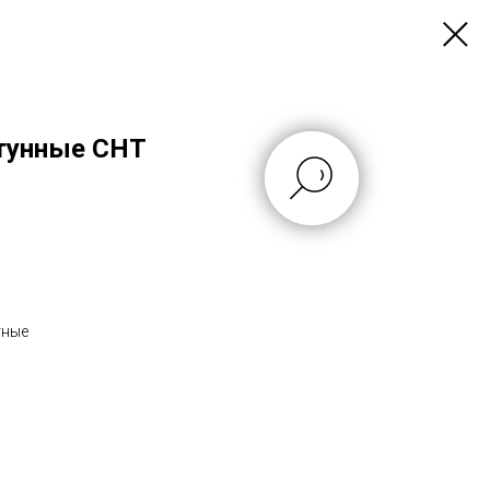
атунные CHT
тные