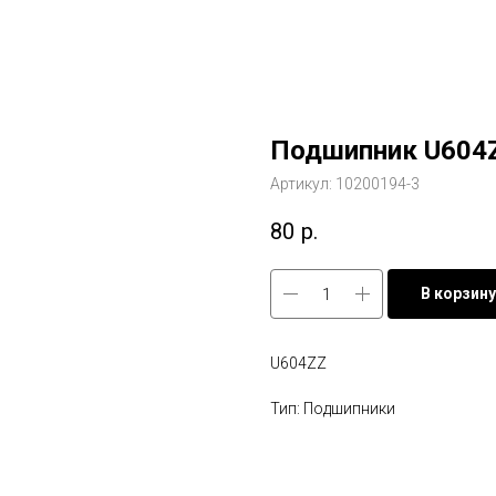
Подшипник U604
Артикул:
10200194-3
80
р.
В корзину
U604ZZ
Тип: Подшипники