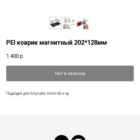
PEI коврик магнитный 202*128мм
1 400
р.
Нет в наличии
Подходит для Anycubic mono 6k и тд