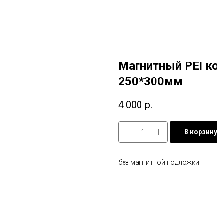
Магнитный PEI ко
250*300мм
4 000
р.
В корзину
без магнитной подложки