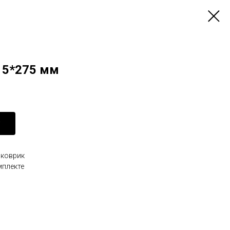
15*275 мм
 коврик
мплекте