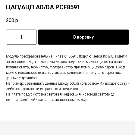
ЦАП/АЦП AD/DA PCF8591
200
р.
В корзину
Модуль преобразователь на чипе PCF8591, подключается по I2C, имеет 4
аналоговых входа, к которым можно подключить имеющиеся на плате:
потенциометр, термистор, фоторезистор при помощи джамперов. Входа
можно использовать и с другими источниками и получать через них
данные с датчиков.
Например, сравнивать данные между собой хоть со всех 4х входов сразу -
либо по отдельности из разных источников.
На плате предусмотрена световая индикация: красный светодиод -
питание, зелёный - сигнал на аналоговом выходе