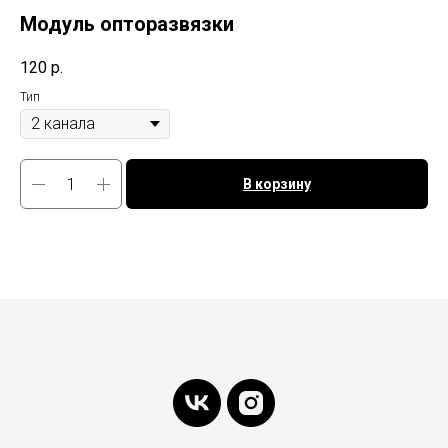
Модуль опторазвязки
120
р.
Тип
В корзину