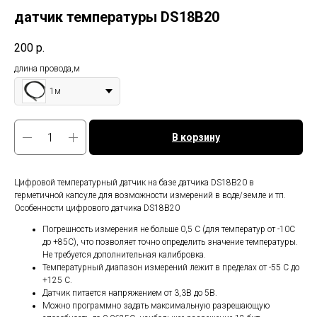
датчик температуры DS18B20
200
р.
длина провода,м
1м
В корзину
Цифровой температурный датчик на базе датчика DS18B20 в
герметичной капсуле для возможности измерений в воде/земле и тп.
Особенности цифрового датчика DS18B20
Погрешность измерения не больше 0,5 С (для температур от -10С
до +85С), что позволяет точно определить значение температуры.
Не требуется дополнительная калибровка.
Температурный диапазон измерений лежит в пределах от -55 С до
+125 С.
Датчик питается напряжением от 3,3В до 5В.
Можно программно задать максимальную разрешающую