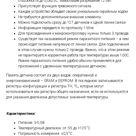
способность до 0,0625С, наибольшее разрешение 12 бит.
Присутствует функция тревожного сигнала.
Каждое устройство обладает своим уникальным серийным кодом.
Не требуются дополнительные внешние элементы.
Можно подключить сразу до 127 датчиков к одной линии связи.
Информация передается по протоколу 1-Wire.
Для присоединения к микроконтроллеру нужны только 3 провода.
Существует так называемый режим паразитного питания – в нем
происходит питание напрямую от линии связи. Для подключения
в этом случае нужны только 2 провода. Важно, что в этом режиме
не гарантируется корректная работа при температурах выше 100С.
Режим паразитного питания удобно обычно применяется для
приложений с удаленным температурным датчиком.
Память датчика состоит из двух видов: оперативной и
энергонезависимой – SRAM и EEPROM. В последнюю записываются
регистры конфигурации и регистры TH, TL, которые могут
использоваться как регистры общего назначения, если не используются
для указания диапазона допустимых значений температуры.
Характеристики:
Питание: 3-5,5В
Температурный диапазон: от -55 до +125˚С
Погрешность измерения: ±0,5˚С