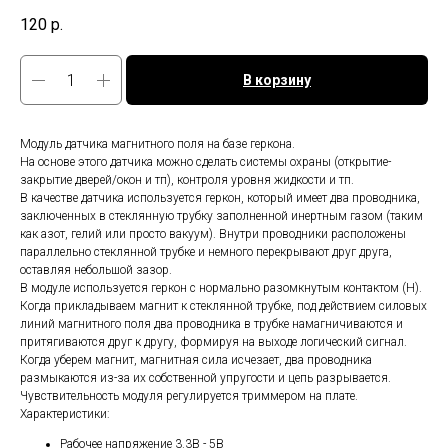
120
р.
В корзину
Модуль датчика магнитного поля на базе геркона.
На основе этого датчика можно сделать системы охраны (открытие-
закрытие дверей/окон и тп), контроля уровня жидкости и тп.
В качестве датчика используется геркон, который имеет два проводника,
заключенных в стеклянную трубку заполненной инертным газом (таким
как азот, гелий или просто вакуум). Внутри проводники расположены
параллельно стеклянной трубке и немного перекрывают друг друга,
оставляя небольшой зазор.
В модуле используется геркон с нормально разомкнутым контактом (H).
Когда прикладываем магнит к стеклянной трубке, под действием силовых
линий магнитного поля два проводника в трубке намагничиваются и
притягиваются друг к другу, формируя на выходе логический сигнал.
Когда уберем магнит, магнитная сила исчезает, два проводника
размыкаются из-за их собственной упругости и цепь разрывается.
Чувствительность модуля регулируется триммером на плате.
Характеристики:
Рабочее напряжение 3.3В - 5В