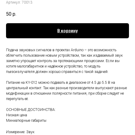
Артикул:
70013
50
р.
В корзину
Подача звуковых сигналов в проектах Arduino – это возможность
облегчить пользование новым устройством, так как издаваемый звук
заметно упрощает контроль за протекающими процессами. Если вы
хотите малогабаритное и надёжное устройство, то модуль
пьезоизлучателя должен хорошо справиться с такой задачей.
Питание на KY-012 можно подавать в диапазоне от 4.5 до 5.5 В на
центральный контакт. Так как разные производители выпускают разные
модификации в отношении полярности питания, при сборке следует не
перепутать её.
ОСНОВНЫЕ ДОСТОИНСТВА:
Низкая цена
Миниатюрные габариты
Измерение: Звук