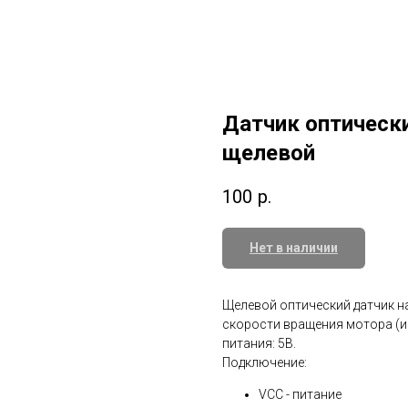
Датчик оптическ
щелевой
100
р.
Нет в наличии
Щелевой оптический датчик на
скорости вращения мотора (и
питания: 5В.
Подключение:
VCC - питание