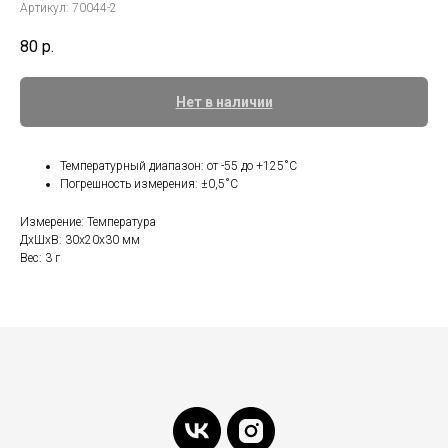
Артикул:
70044-2
80
р.
Нет в наличии
Температурный диапазон: от -55 до +125˚С
Погрешность измерения: ±0,5˚С
Измерение: Температура
ДxШxВ: 30x20x30 мм
Вес: 3 г