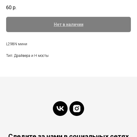
60
р.
Нет в наличии
L298N мини
Тип: Драйвера и H мосты
Следите за нами в социальных сетях