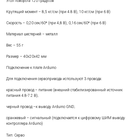
Угол поворота 120 градусов
Крутящий момент – 8,5 кг/см (при 4.8 В), 10 кг/см (при 6 В)
Скорость – 0,20 сек/60* (при 4,8 В), 0,16 сек/60* (при 6 В)
Материал шестерней – металл
Вес – 55 г
Размер – 40х20х42 мм
Подключение к плате Arduino
Для подключения сервопривода используют 3 провода:
красный провод – питание (внешний стабилизированный источник
питания 4.8-7.2 В);
черный провод –к выводу Arduino GND;
оранжевый – сигнальный (подключается к цифровому ШИМ выводу
контроллера Arduino)
Тип: Серво