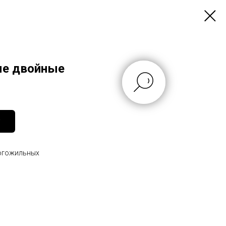
е двойные
ногожильных