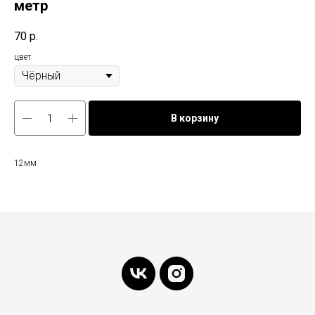
метр
70
р.
цвет
В корзину
12мм