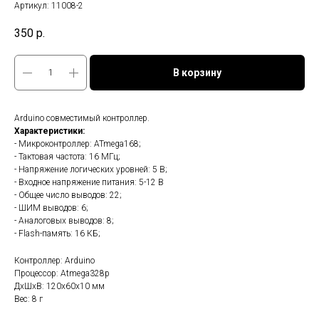
Артикул:
11008-2
350
р.
В корзину
Arduino совместимый контроллер.
Характеристики:
- Микроконтроллер: ATmega168;
- Тактовая частота: 16 МГц;
- Напряжение логических уровней: 5 В;
- Входное напряжение питания: 5-12 В
- Общее число выводов: 22;
- ШИМ выводов: 6;
- Аналоговых выводов: 8;
- Flash-память: 16 КБ;
Контроллер: Arduino
Процессор: Atmega328p
ДxШxВ: 120x60x10 мм
Вес: 8 г