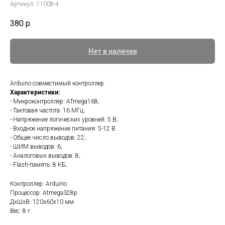
Артикул:
11008-4
380
р.
Нет в наличии
Arduino совместимый контроллер.
Характеристики:
- Микроконтроллер: ATmega168;
- Тактовая частота: 16 МГц;
- Напряжение логических уровней: 5 В;
- Входное напряжение питания: 5-12 В
- Общее число выводов: 22;
- ШИМ выводов: 6;
- Аналоговых выводов: 8;
- Flash-память: 8 КБ;
Контроллер: Arduino
Процессор: Atmega328p
ДxШxВ: 120x60x10 мм
Вес: 8 г