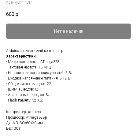
Артикул:
11014
600
р.
Нет в наличии
Arduino совместимый контроллер.
Характеристики:
- Микроконтроллер: ATmega328;
- Тактовая частота: 16 МГц;
- Напряжение логических уровней: 5 В;
- Входное напряжение питания: 5-12 В
- Общее число выводов: 22;
- ШИМ выводов: 6;
- Аналоговых выводов: 8;
- Flash-память: 32 КБ;
Контроллер: Arduino
Процессор: Atmega328p
ДxШxВ: 80x60x20 мм
Вес: 30 г