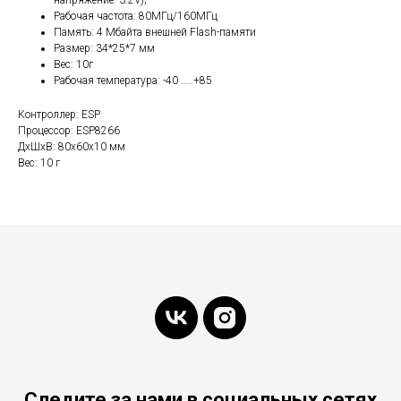
напряжение: 3.2V);
Рабочая частота: 80МГц/160МГц
Память: 4 Мбайта внешней Flash-памяти
Размер: 34*25*7 мм
Вес: 10г
Рабочая температура: -40 …..+85
Контроллер: ESP
Процессор: ESP8266
ДxШxВ: 80x60x10 мм
Вес: 10 г
Следите за нами в социальных сетях