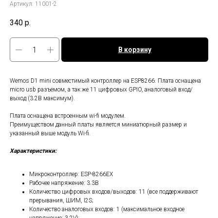
Артикул:
11001-2
340
р.
В корзину
Wemos D1 mini совместимый контроллер на ESP8266. Плата оснащена
micro usb разъемом, а так же 11 цифровых GPIO, аналоговый вход/
выход (3.2В максимум).
Плата оснащена встроенным wi-fi модулем.
Преимуществом данный платы является миниатюрный размер и
указанный выше модуль Wi-fi.
Характеристики:
Микроконтроллер: ESP-8266EX
Рабочее напряжение: 3.3В
Количество цифровых входов/выходов: 11 (все поддерживают
прерывания, ШИМ, I2S;
Количество аналоговых входов: 1 (максимальное входное