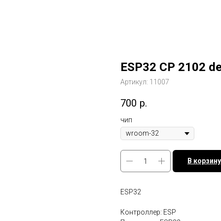
ESP32 CP 2102 de
Артикул:
11007
700
р.
чип
В корзину
ESP32
Контроллер: ESP