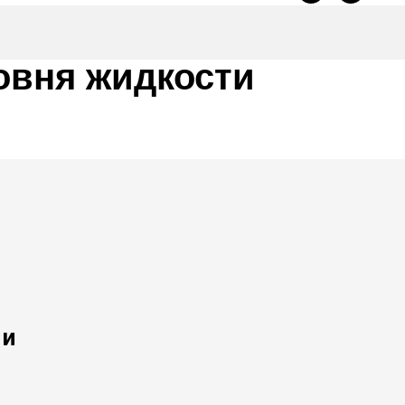
овня жидкости
 и