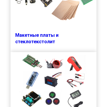
Макетные платы и
стеклотекстолит