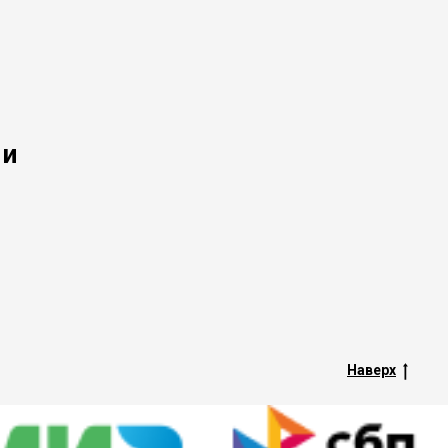
 и
Наверх